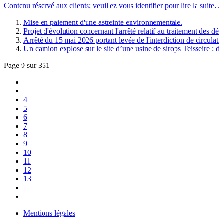
Contenu réservé aux clients; veuillez vous identifier pour lire la suite
Mise en paiement d'une astreinte environnementale.
Projet d'évolution concernant l'arrêté relatif au traitement des
Arrêté du 15 mai 2026 portant levée de l'interdiction de circula
Un camion explose sur le site d’une usine de sirops Teisseire :
Page 9 sur 351
4
5
6
7
8
9
10
11
12
13
Mentions légales