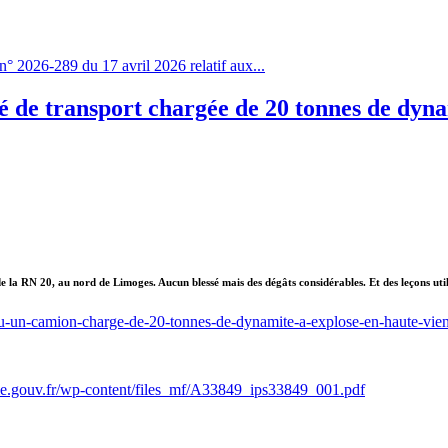
n° 2026-289 du 17 avril 2026 relatif aux...
té de transport chargée de 20 tonnes de dyn
la RN 20, au nord de Limoges. Aucun blessé mais des dégâts considérables. Et des leçons util
ur-ou-un-camion-charge-de-20-tonnes-de-dynamite-a-explose-en-haute-v
le.gouv.fr/wp-content/files_mf/A33849_ips33849_001.pdf