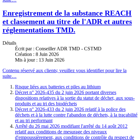
Enregistrement de la substance REACH
et classement au titre de l'ADR et autres
réglementations TMD.
Détails
Écrit par :
Conseiller ADR TMD - CSTMD
Création : 8 Juin 2026
Mis à jour : 13 Juin 2026
Contenu réservé aux clients; veuillez vous identifier pour lire la
suite…
Risque liées aux batteries et piles au lithium
Décret n° 2026-435 du 2 juin 2026 portant diverses
dispositions relatives à la sortie du statut de déchet, aux sous-
produits et au tri des biodéchets
Décret n° 2026-433 du 2 juin 2026 relatif à la police des
déchets et à la lutte contre l'abandon de déchets, à la traçabilité
et au tri performant
Arrêté du 26 mai 2026 modifiant l'arrêté du 14 août 2012
relatif aux conditions de mesurage des niveaux
d'empoussièrement, aux conditions de contrôle du respect de